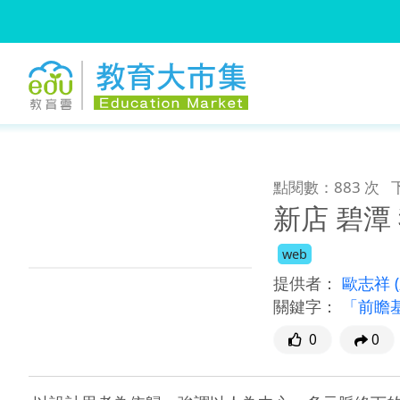
:::
跳到主要內容
:::
點閱數：883 次
新店 碧潭
web
提供者：
歐志祥
關鍵字：
「前瞻
0
0