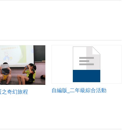
自編版_二年級綜合活動
蛋之奇幻旅程