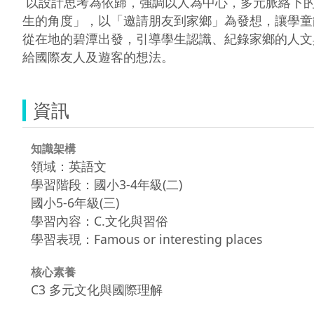
 以設計思考為依歸，強調以人為中心，多元脈絡下的積極合作，將學習分為四大步驟：感受（Feel）、想像（Imagine）、實踐（Do）、分享（Share）。用「學
生的角度」，以「邀請朋友到家鄉」為發想，讓學童
從在地的碧潭出發，引導學生認識、紀錄家鄉的人文
資訊
知識架構
領域：英語文
學習階段：國小3-4年級(二)
國小5-6年級(三)
學習內容：C.文化與習俗
學習表現：Famous or interesting places
核心素養
C3 多元文化與國際理解