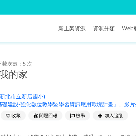
新上架資源
資源分類
We
下載次數：5 次
 我的家
(新北市立新店國小)
基礎建設-強化數位教學暨學習資訊應用環境計畫」
、
影片
收藏
問題回報
檢舉
加入追蹤