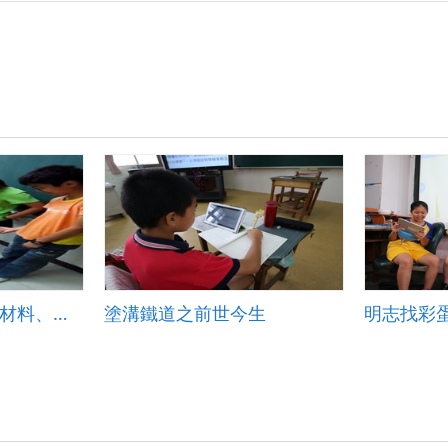
蠶食蟹吞~利用木質材料、壓克力與3D列印DIY
塗溝鐵道之前世今生
明志找彩