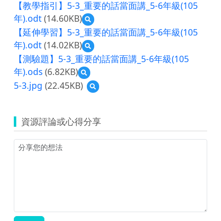
【教學指引】5-3_重要的話當面講_5-6年級(105
年).odt
(14.60KB)
預
覽
【延伸學習】5-3_重要的話當面講_5-6年級(105
【教
年).odt
(14.02KB)
預
學
覽
指
【測驗題】5-3_重要的話當面講_5-6年級(105
【延
引】
年).ods
(6.82KB)
預
伸
5-
覽
學
5-3.jpg
(22.45KB)
3_
預
【測
習】
重
覽
驗
5-
要
5-
題】
3_
的
3.jpg
5-
資源評論或心得分享
重
話
3_
要
當
重
的
面
要
話
講
的
當
_5-
話
面
6
當
講
年
面
_5-
級
講
6
(105
_5-
年
年).odt
6
級