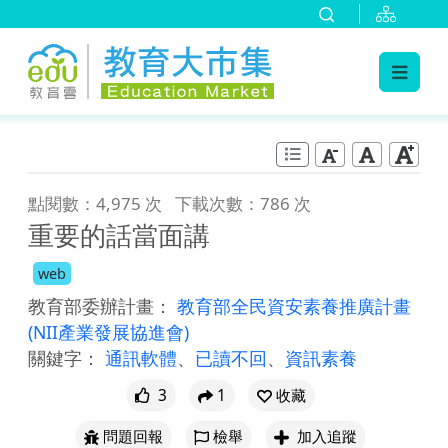
:::
跳到主要內容
:::
點閱數：4,975 次
下載次數：786 次
重要的話當面講
web
教育部委辦計畫：
教育部全民資安素養推廣計畫
(NII產業發展協進會)
關鍵字：
通訊軟體
、
已讀不回
、
資訊素養
3
1
收藏
問題回報
檢舉
加入追蹤