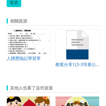
年
(105
發表
級
年).odt
(105
年).ods
相關資源
人體歷險記學習單
教案分享1(3-3等量公理)
其他人也看了這些資源