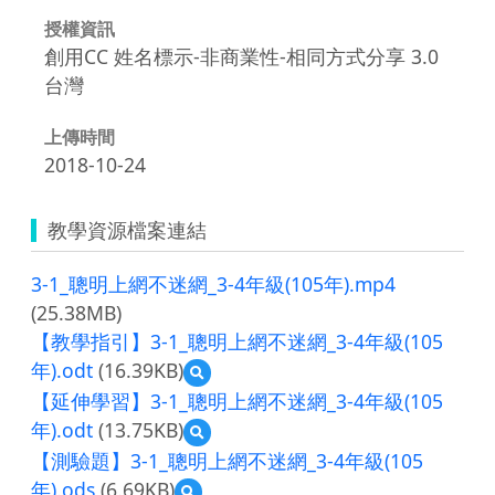
授權資訊
創用CC 姓名標示-非商業性-相同方式分享 3.0
台灣
上傳時間
2018-10-24
教學資源檔案連結
3-1_聰明上網不迷網_3-4年級(105年).mp4
(25.38MB)
【教學指引】3-1_聰明上網不迷網_3-4年級(105
年).odt
(16.39KB)
預
覽
【延伸學習】3-1_聰明上網不迷網_3-4年級(105
【教
年).odt
(13.75KB)
預
學
覽
指
【測驗題】3-1_聰明上網不迷網_3-4年級(105
【延
引】
年).ods
(6.69KB)
預
伸