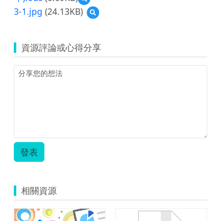
3-
覽
學
3-1.jpg
(24.13KB)
1_
預
【測
習】
聰
覽
驗
3-
明
3-
題】
1_
上
1.jpg
3-
資源評論或心得分享
聰
網
1_
明
不
聰
上
迷
明
網
網
上
不
_3-
網
迷
4
不
網
年
迷
_3-
級
網
4
(105
_3-
年
年).odt
4
級
年
(105
發表
級
年).odt
(105
年).ods
相關資源