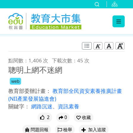
:::
跳到主要內容
:::
點閱數：1,406 次
下載次數：45 次
聰明上網不迷網
web
教育部委辦計畫：
教育部全民資安素養推廣計畫
(NII產業發展協進會)
關鍵字：
網路沉迷
、
資訊素養
2
0
收藏
問題回報
檢舉
加入追蹤