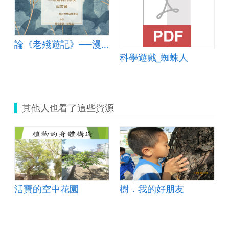
論《老殘遊記》──漫遊者的悲民與救國
卷
科學遊戲_蜘蛛人
其他人也看了這些資源
活寶的空中花園
樹．我的好朋友