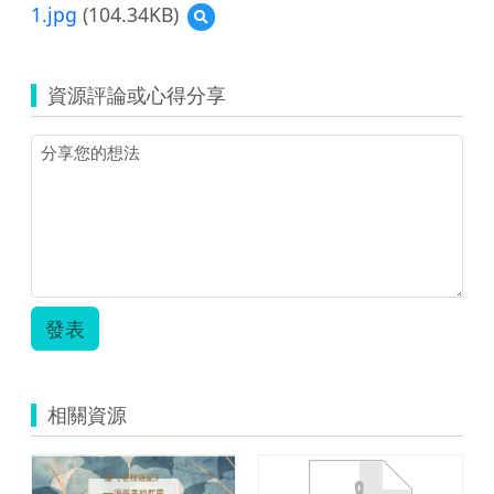
覽
1.jpg
(104.34KB)
預
天
覽
空
1.jpg
愛
畫
資源評論或心得分享
畫-
教
學
活
動
設
計.zip
發表
相關資源