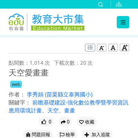
:::
跳到主要內容
:::
點閱數：1,014 次
下載次數：20 次
天空愛畫畫
web
作者：
李秀娟
(苗栗縣立泰興國小)
關鍵字：
前瞻基礎建設-強化數位教學暨學習資訊
應用環境計畫
、
天空
、
畫畫
0
0
收藏
問題回報
檢舉
加入追蹤