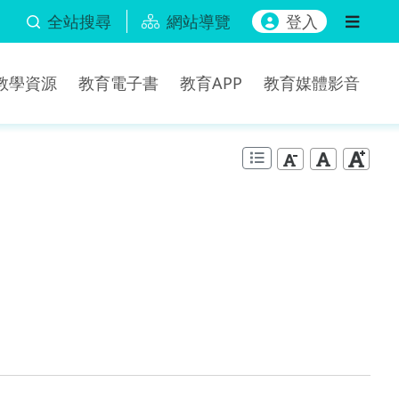
全站搜尋
網站導覽
登入
b教學資源
教育電子書
教育APP
教育媒體影音