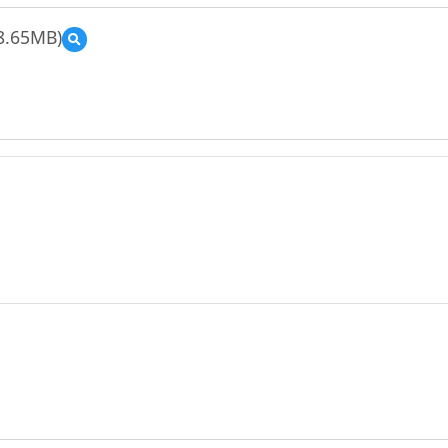
8.65MB)
預
覽
T06_
中
崙
高
中
_
歷
史
科
_
陳
雪
芳
教
師
_
成
果
報
告