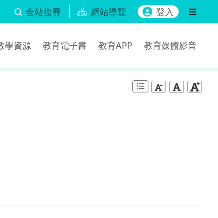
全站搜尋
網站導覽
登入
b教學資源
教育電子書
教育APP
教育媒體影音