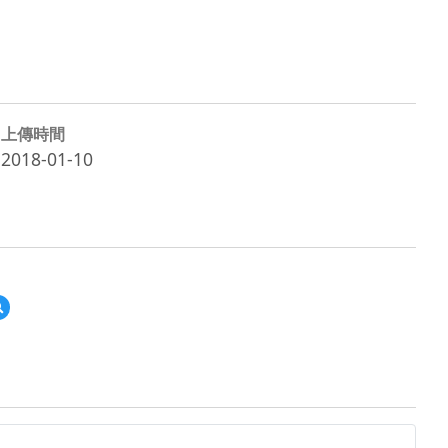
上傳時間
2018-01-10
預
覽
教
育
雲
教
育
媒