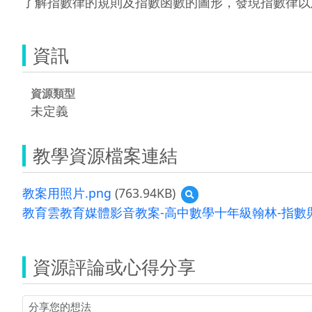
了解指數律的規則及指數函數的圖形，發現指數律以
資訊
資源類型
未定義
教學資源檔案連結
教案用照片.png
(763.94KB)
預
覽
教育雲教育媒體影音教案-高中數學十年級翰林-指數與
教
案
用
照
資源評論或心得分享
片.png