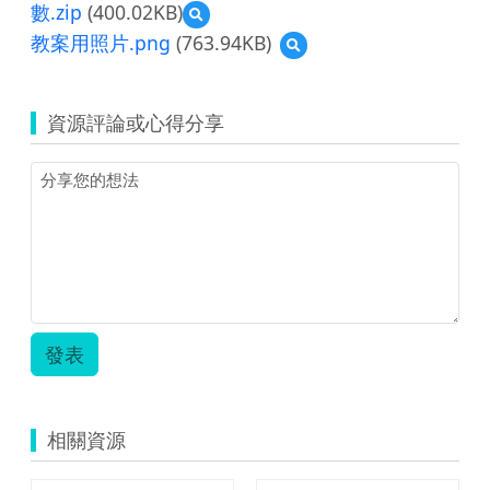
數.zip
(400.02KB)
預
覽
教案用照片.png
(763.94KB)
預
教
覽
育
教
雲
案
教
資源評論或心得分享
用
學
照
資
片.png
源
教
案-
國
中
數
學
七
上
發表
南
一-
變
數
相關資源
與
函