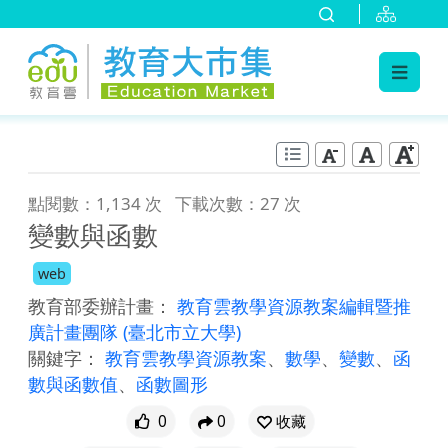
:::
跳到主要內容
:::
點閱數：1,134 次
下載次數：27 次
變數與函數
web
教育部委辦計畫：
教育雲教學資源教案編輯暨推
廣計畫團隊
(臺北市立大學)
關鍵字：
教育雲教學資源教案
、
數學
、
變數
、
函
數與函數值
、
函數圖形
0
0
收藏