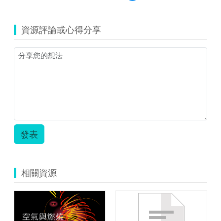
覽
育
教
雲
案
教
資源評論或心得分享
用
學
照
資
片.png
源
教
案
_
國
小
英
語
四
發表
下
翰
林
_What
相關資源
are
you
doing.zip