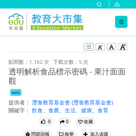
:::
跳到主要內容
:::
點閱數：1,162 次
下載次數：5 次
透明解析食品標示密碼 - 果汁面面
觀
web
提供者：
灃食教育基金會
(灃食教育基金會)
關鍵字：
飲食
、
食農
、
生活
、
健康
、
食育
0
0
收藏
問題回報
檢舉
加入追蹤