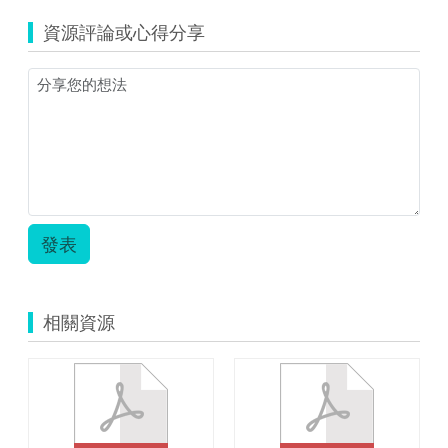
江
資源評論或心得分享
縣
_
中
正
國
中
小
_
林
俞
佩
發表
_
教
育
雲
相關資源
教
案
_What’s
wrong_EDpuzzle.pdf