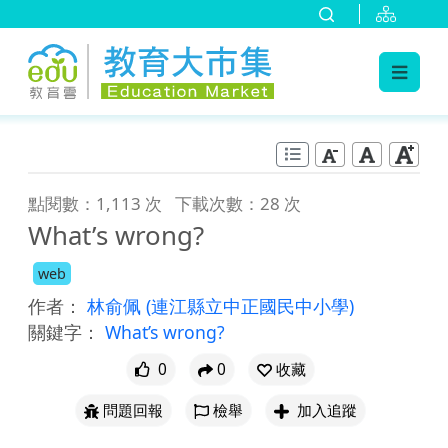
:::
跳到主要內容
:::
點閱數：1,113 次
下載次數：28 次
What’s wrong?
web
作者：
林俞佩
(連江縣立中正國民中小學)
關鍵字：
What’s wrong?
0
0
收藏
問題回報
檢舉
加入追蹤