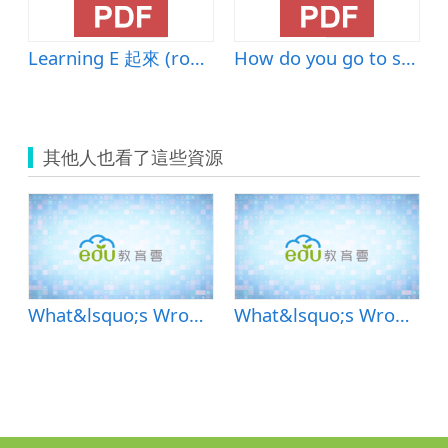
Learning E 起來 (rooms)
How do you go to school
其他人也看了這些資源
What&lsquo;s Wrong?
What&lsquo;s Wrong?