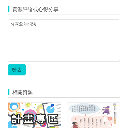
江
資源評論或心得分享
縣
_
中
正
國
中
小
_
林
俞
佩
發表
_
教
育
雲
相關資源
教
案
_Can
you
draw.pdf