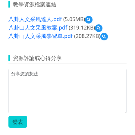
教學資源檔案連結
八卦人文采風達人.pdf
(5.05MB)
預
覽
八卦山人文采風教案.pdf
(319.12KB)
預
八
覽
八卦山人文采風學習單.pdf
(208.27KB)
預
卦
八
覽
人
卦
八
文
山
卦
采
人
資源評論或心得分享
山
風
文
人
達
采
文
人.pdf
風
采
教
風
案.pdf
學
習
單.pdf
發表