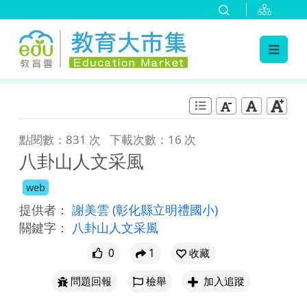
:::
跳到主要內容
:::
點閱數：831 次
下載次數：16 次
八卦山人文采風
web
提供者：
謝美雲
(彰化縣立明禮國小)
關鍵字：
八卦山人文采風
0
1
收藏
問題回報
檢舉
加入追蹤