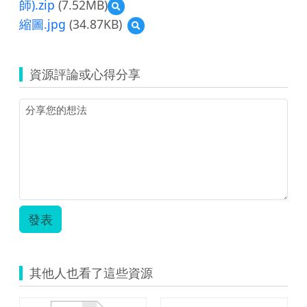
師).zip
(7.52MB)
單.zip
預
覽
縮圖.jpg
(34.87KB)
預
105
覽
年
縮
教
圖.jpg
育
資源評論或心得分享
雲
教
案
競
賽
(雲
林
縣
崙
背
國
發表
中
廖
哲
毅
其他人也看了這些資源
老
師).zip