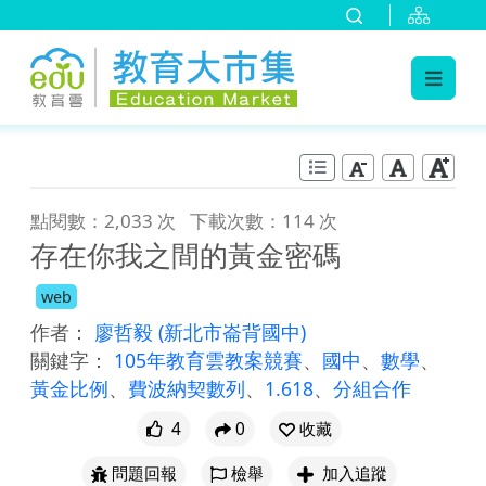
:::
跳到主要內容
:::
點閱數：2,033 次
下載次數：114 次
存在你我之間的黃金密碼
web
作者：
廖哲毅
(新北市崙背國中)
關鍵字：
105年教育雲教案競賽
、
國中
、
數學
、
黃金比例
、
費波納契數列
、
1.618
、
分組合作
4
0
收藏
問題回報
檢舉
加入追蹤