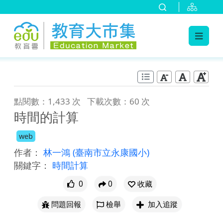
:::
跳到主要內容
:::
點閱數：1,433 次
下載次數：60 次
時間的計算
web
作者：
林一鴻
(臺南市立永康國小)
關鍵字：
時間計算
0
0
收藏
問題回報
檢舉
加入追蹤