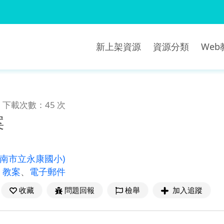
新上架資源
資源分類
We
下載次數：45 次
案
臺南市立永康國小)
、
教案
、
電子郵件
收藏
問題回報
檢舉
加入追蹤