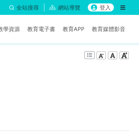
全站搜尋
網站導覽
登入
b教學資源
教育電子書
教育APP
教育媒體影音