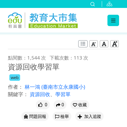
:::
跳到主要內容
:::
點閱數：1,544 次
下載次數：113 次
資源回收學習單
web
作者：
林一鴻
(臺南市立永康國小)
關鍵字：
資源回收
、
學習單
0
0
收藏
問題回報
檢舉
加入追蹤