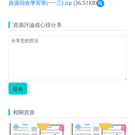
資源回收學習單(一~三).zip
(36.51KB)
預
覽
資
源
資源評論或心得分享
回
收
學
習
單
(一
~
三).zip
發表
相關資源