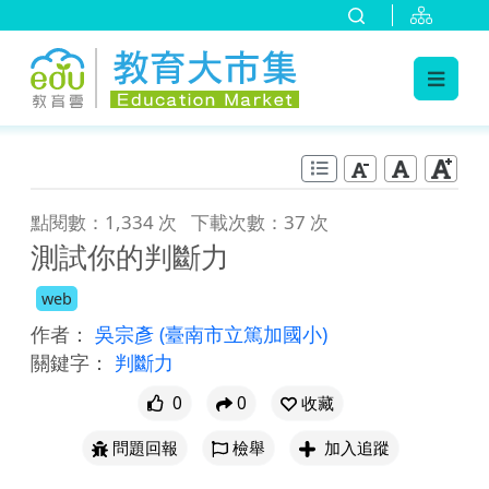
:::
跳到主要內容
:::
點閱數：1,334 次
下載次數：37 次
測試你的判斷力
web
作者：
吳宗彥
(臺南市立篤加國小)
關鍵字：
判斷力
0
0
收藏
問題回報
檢舉
加入追蹤