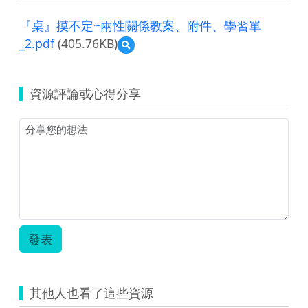
『桌』摸不定~兩性關係教案、附件、學習單
_2.pdf
(405.76KB)
預
覽
『桌』
摸
資源評論或心得分享
不
定
~
兩
性
關
係
教
案、
附
件、
發表
學
習
單
_2.pdf
其他人也看了這些資源