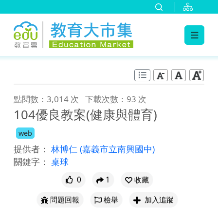
:::
跳到主要內容
:::
點閱數：3,014 次
下載次數：93 次
104優良教案(健康與體育)
web
提供者：
林博仁
(嘉義市立南興國中)
關鍵字：
桌球
0
1
收藏
問題回報
檢舉
加入追蹤