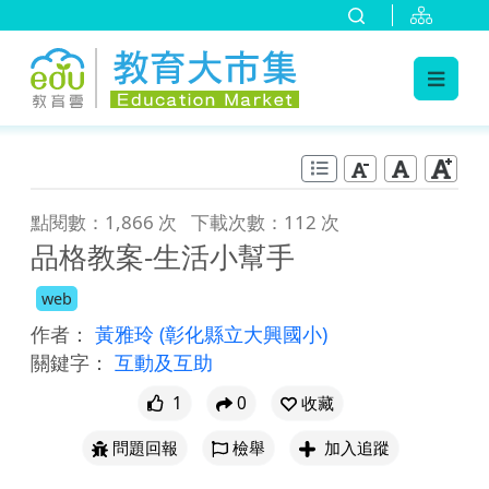
:::
跳到主要內容
:::
點閱數：1,866 次
下載次數：112 次
品格教案-生活小幫手
web
作者：
黃雅玲
(彰化縣立大興國小)
關鍵字：
互動及互助
1
0
收藏
問題回報
檢舉
加入追蹤