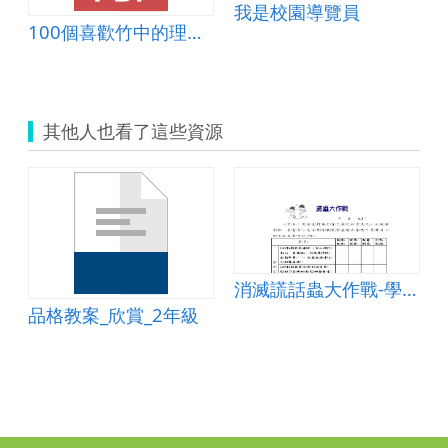
我是校園導覽員
100個喜歡竹中的理由(攝影篇)
其他人也看了這些資源
-學習單
消滅謊話蟲大作戰-學習單
品格教案_欣賞_2年級