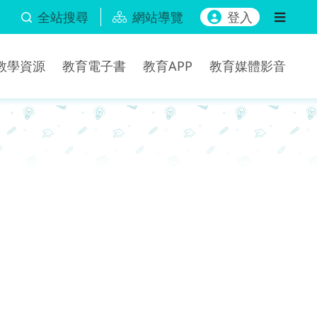
全站搜尋
網站導覽
登入
b教學資源
教育電子書
教育APP
教育媒體影音