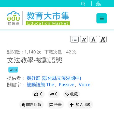
:::
跳到主要內容
:::
點閱數：1,140 次
下載次數：42 次
文法教學-被動語態
web
提供者：
顏妤庭
(彰化縣立溪湖國中)
關鍵字：
被動語態.The
、
Passive
、
Voice
0
0
收藏
問題回報
檢舉
加入追蹤