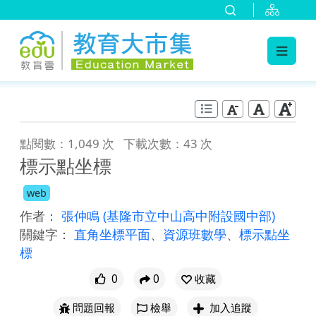
:::
跳到主要內容
:::
點閱數：1,049 次
下載次數：43 次
標示點坐標
web
作者：
張仲鳴
(基隆市立中山高中附設國中部)
關鍵字：
直角坐標平面
、
資源班數學
、
標示點坐
標
0
0
收藏
問題回報
檢舉
加入追蹤