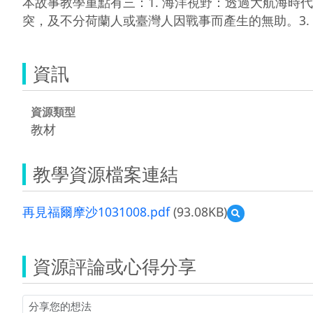
本故事教學重點有三：1. 海洋視野：透過大航海時
突，及不分荷蘭人或臺灣人因戰事而產生的無助。3
資訊
資源類型
教材
教學資源檔案連結
再見福爾摩沙1031008.pdf
(93.08KB)
預
覽
再
見
資源評論或心得分享
福
爾
摩
沙