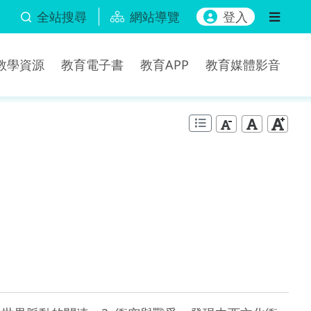
全站搜尋
網站導覽
登入
b教學資源
教育電子書
教育APP
教育媒體影音