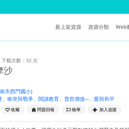
新上架資源
資源分類
We
下載次數：32 次
摩沙
臺南市西門國小)
野
、
衝突與戰爭
、
閱讀教育
、
普世價值─
、
愛與和平
收藏
問題回報
檢舉
加入追蹤