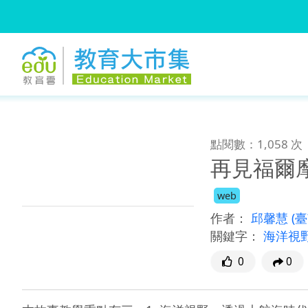
:::
跳到主要內容
:::
點閱數：1,058 次
再見福爾
web
作者：
邱馨慧
(
關鍵字：
海洋視
0
0