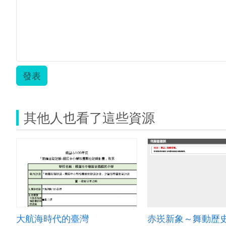
1031008.pdf
發表
其他人也看了這些資源
大航海時代的臺灣
赤崁新象～舞動歷