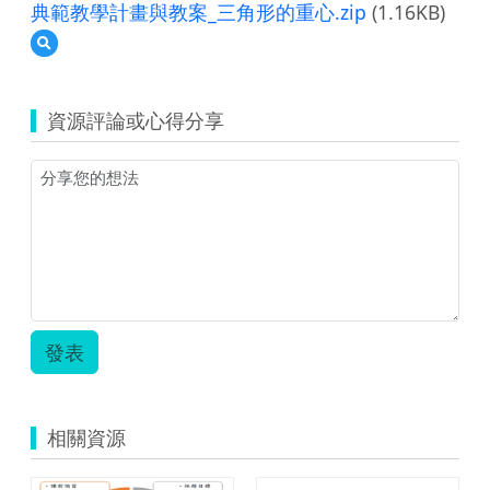
典範教學計畫與教案_三角形的重心.zip
(1.16KB)
預
覽
典
範
資源評論或心得分享
教
學
計
畫
與
教
案
_
三
角
形
發表
的
重
心.zip
相關資源