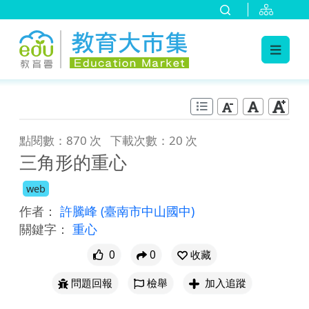
:::
跳到主要內容
:::
點閱數：870 次
下載次數：20 次
三角形的重心
web
作者：
許騰峰
(臺南市中山國中)
關鍵字：
重心
0
0
收藏
問題回報
檢舉
加入追蹤