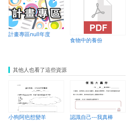
計畫專區null年度
食物中的養份
其他人也看了這些資源
教案及教材學習單
小狗阿疤想變羊
認識自己---我真棒