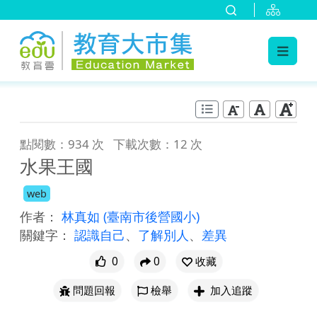
:::
跳到主要內容
:::
點閱數：934 次
下載次數：12 次
水果王國
web
作者：
林真如
(臺南市後營國小)
關鍵字：
認識自己
、
了解別人
、
差異
0
0
收藏
問題回報
檢舉
加入追蹤