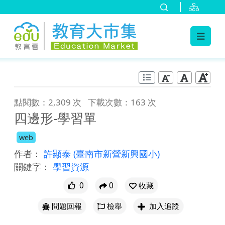
:::
跳到主要內容
:::
點閱數：2,309 次
下載次數：163 次
四邊形-學習單
web
作者：
許顯泰
(臺南市新營新興國小)
關鍵字：
學習資源
0
0
收藏
問題回報
檢舉
加入追蹤