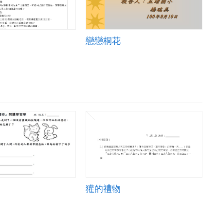
戀戀桐花
獾的禮物