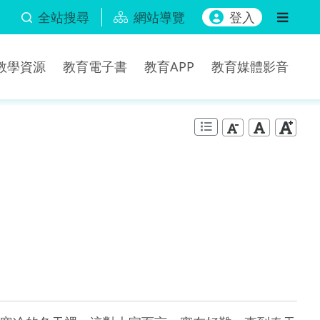
全站搜尋
網站導覽
登入
b教學資源
教育電子書
教育APP
教育媒體影音