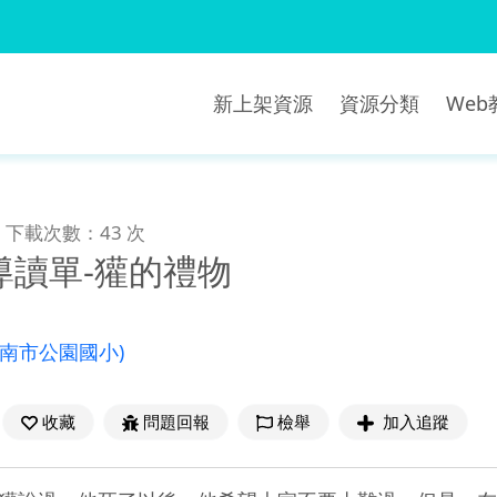
新上架資源
資源分類
We
下載次數：43 次
導讀單-獾的禮物
臺南市公園國小)
收藏
問題回報
檢舉
加入追蹤