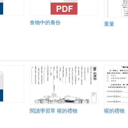
食物中的養份
重量
閱讀學習單 獾的禮物
獾的禮物