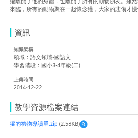
獾離開了他的身體，也離開了所有的動物朋友。雖然
來臨，所有的動物聚在一起懷念獾，大家的悲傷才慢
資訊
知識架構
領域：語文領域-國語文
學習階段：國小3-4年級(二)
上傳時間
2014-12-22
教學資源檔案連結
獾的禮物導讀單.zip
(2.58KB)
預
覽
獾