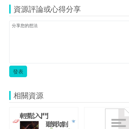
的
資源評論或心得分享
禮
物
導
讀
單.zip
發表
相關資源