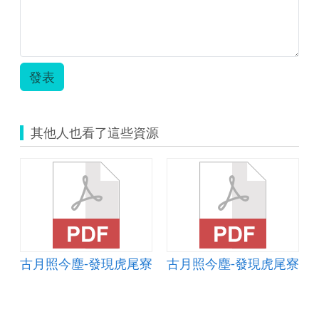
案
分
享.zip
發表
其他人也看了這些資源
寮
古月照今塵-發現虎尾寮
古月照今塵-發現虎尾寮