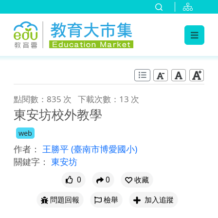
:::
跳到主要內容
:::
點閱數：835 次
下載次數：13 次
東安坊校外教學
web
作者：
王勝平
(臺南市博愛國小)
關鍵字：
東安坊
0
0
收藏
問題回報
檢舉
加入追蹤