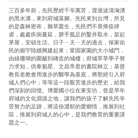
三百多年前，先民歷經千辛萬苦，渡過波濤洶湧
的黑水溝，來到府城落腳。先民來到台灣，所見
的是森林密布，雜草叢生，先民們不畏瘴疫肆
虐，處處疾病蔓延，胼手胝足的鑿井取水，架起
茅屋，安頓生活。日子ㄧ天ㄧ天的過去，保家佑
民的廟宇陸續興建起來；鞏固家園的大小城門，
由綠珊瑚的圍籬到磚造的城樓；府城莘莘學子努
力求知，供奉魁星、文昌帝君的書院林立；基督
教長老教會用進步的醫學為基底，將聖經引入府
城人們心中；等等這一段艱苦進步的歷史，給我
們深刻的回憶。博愛國小位在東安坊，曾是早年
府城的文化淵源之地，讓我們的孩子了解先民辛
苦努力的足跡，將這份濃郁的愛鄉情，推展到社
區，推展到府城人的心中，是我們教育的重要課
題之一。