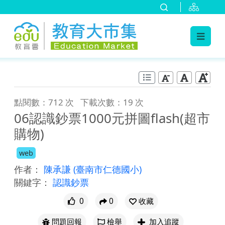
:::
跳到主要內容
:::
點閱數：712 次
下載次數：19 次
06認識鈔票1000元拼圖flash(超市
購物)
web
作者：
陳承謙
(臺南市仁德國小)
關鍵字：
認識鈔票
0
0
收藏
問題回報
檢舉
加入追蹤