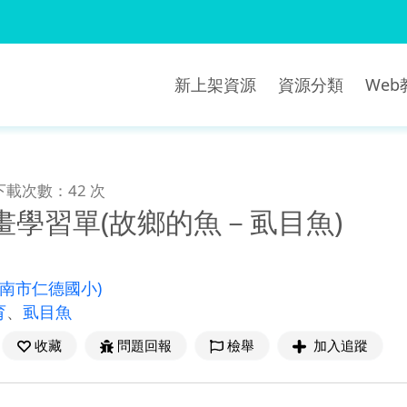
新上架資源
資源分類
We
下載次數：42 次
畫學習單(故鄉的魚－虱目魚)
臺南市仁德國小)
育
、
虱目魚
收藏
問題回報
檢舉
加入追蹤