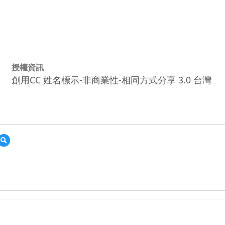
授權資訊
創用CC 姓名標示-非商業性-相同方式分享 3.0 台灣
預
覽
06
護
魚
計
畫
學
習