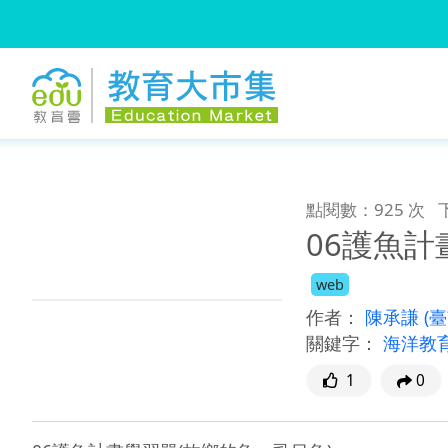
:::
跳到主要內容
:::
點閱數：925 次
06護魚計
web
作者：
陳承謙
(
關鍵字：
海洋教
1
0