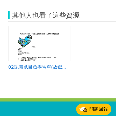
其他人也看了這些資源
02認識虱目魚學習單(故鄉的魚－虱目魚)
:::
問題回報