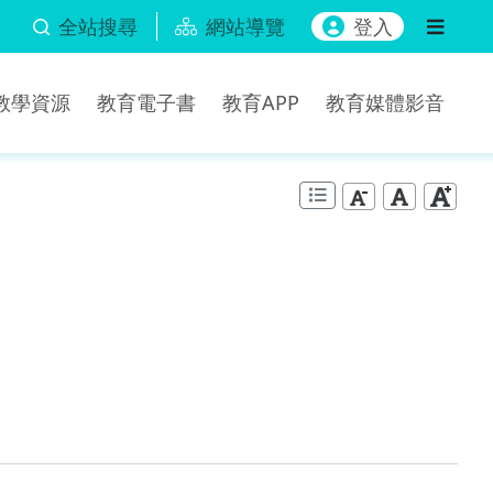
全站搜尋
網站導覽
登入
b教學資源
教育電子書
教育APP
教育媒體影音