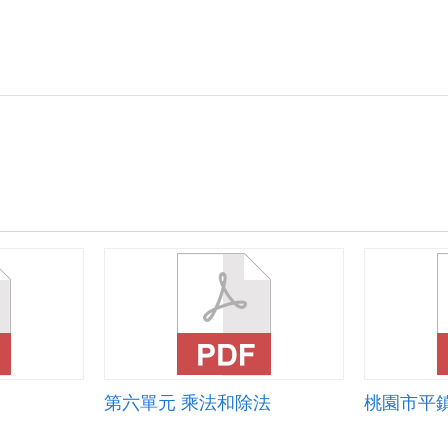
單
(故
鄉
的
魚
－
虱
目
魚).zip
第六單元 乘法和除法