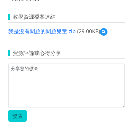
教學資源檔案連結
我是沒有問題的問題兒童.zip
(29.00KB)
預
覽
我
是
資源評論或心得分享
沒
有
問
題
的
問
題
兒
童.zip
發表