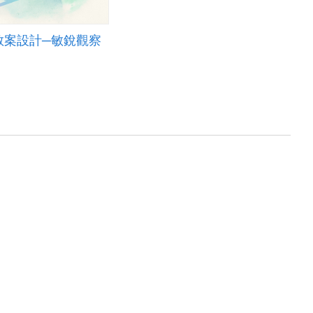
教案設計─敏銳觀察