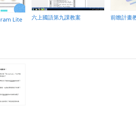
六上國語第九課教案
前瞻計畫
ram Lite