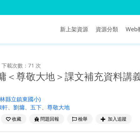
新上架資源
資源分類
We
下載次數：71 次
劉墉＜尊敬大地＞課文補充資料講
雲林縣立鎮東國小)
康軒
、
劉墉
、
五下
、
尊敬大地
收藏
問題回報
檢舉
加入追蹤