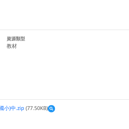
資源類型
教材
)中.zip
(77.50KB)
預
覽
記
敘