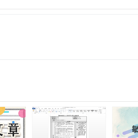
文
劉
墉
＜
尊
敬
大
地
＞
課
文
補
充
資
料-
蔡
志
豪
(鎮
東
國
小)
中.zip