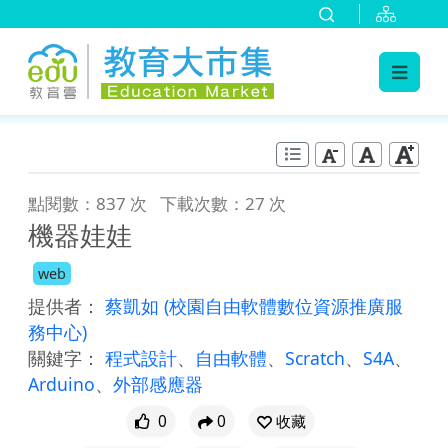
:::
跳到主要內容
:::
點閱數：837 次
下載次數：27 次
機器娃娃
web
提供者：
蔡凱如
(校園自由軟體數位資源推廣服
務中心)
關鍵字：
程式設計
、
自由軟體
、
Scratch
、
S4A
、
Arduino
、
外部感應器
0
0
收藏