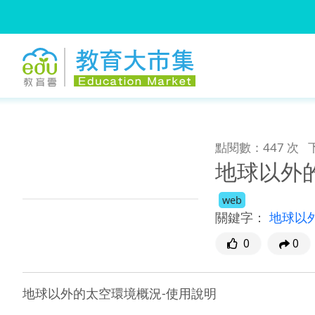
:::
跳到主要內容
:::
點閱數：447 次
地球以外
web
關鍵字：
地球以
0
0