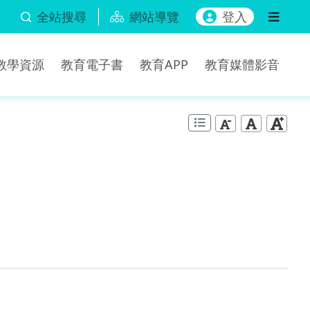
全站搜尋
網站導覽
登入
b教學資源
教育電子書
教育APP
教育媒體影音