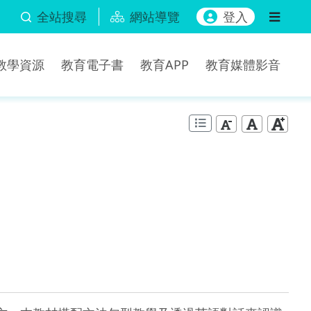
全站搜尋
網站導覽
登入
b教學資源
教育電子書
教育APP
教育媒體影音