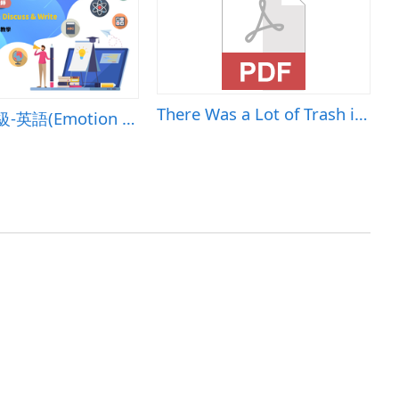
There Was a Lot of Trash in the Sea-Rima Misses the Rainforest
國小-高年級-英語(Emotion Read disscuss &amp;Write)-B-混成教學-桃園市三光國小-趙崇儀老師
E