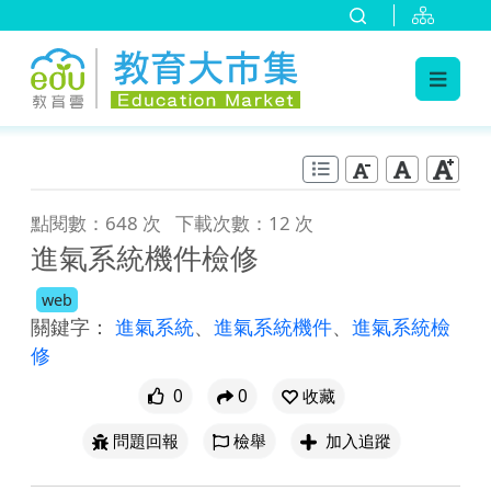
:::
跳到主要內容
:::
點閱數：648 次
下載次數：12 次
進氣系統機件檢修
web
關鍵字：
進氣系統
、
進氣系統機件
、
進氣系統檢
修
0
0
收藏
問題回報
檢舉
加入追蹤