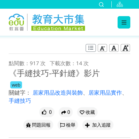
:::
跳到主要內容
:::
點閱數：917 次
下載次數：14 次
《手縫技巧-平針縫》影片
web
關鍵字：
居家用品改造與裝飾
、
居家用品實作
、
手縫技巧
0
0
收藏
問題回報
檢舉
加入追蹤