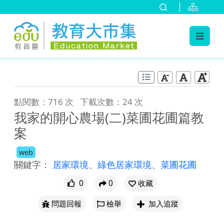
:::
跳到主要內容
:::
點閱數：716 次
下載次數：24 次
我家的開心農場(二)菜圃花圃篇教
案
web
關鍵字：
居家環境
、
綠色居家環境
、
菜圃花圃
0
0
收藏
問題回報
檢舉
加入追蹤