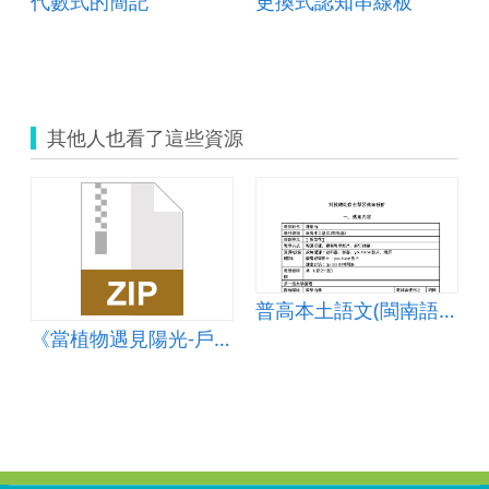
代數式的簡記
更換式認知串線板
其他人也看了這些資源
)〈斑芝花〉
普高本土語文(閩南語)〈斑芝花〉
《當植物遇見陽光-戶外篇》互動