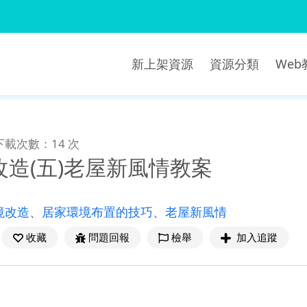
新上架資源
資源分類
We
下載次數：14 次
造(五)老屋新風情教案
境改造
、
居家環境布置的技巧
、
老屋新風情
收藏
問題回報
檢舉
加入追蹤