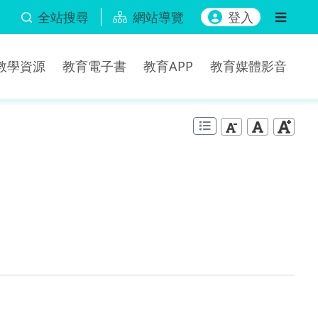
全站搜尋
網站導覽
登入
b教學資源
教育電子書
教育APP
教育媒體影音