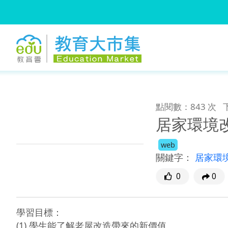
:::
跳到主要內容
:::
點閱數：843 次
居家環境改
web
關鍵字：
居家環
0
0
學習目標：

(1) 學生能了解老屋改造帶來的新價值。
