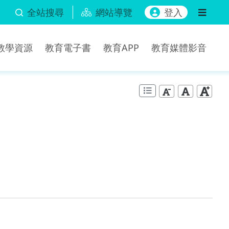
全站搜尋
網站導覽
登入
b教學資源
教育電子書
教育APP
教育媒體影音