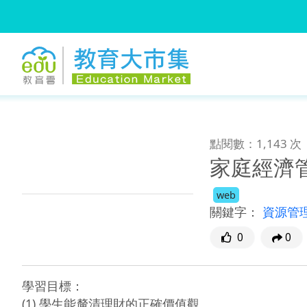
:::
跳到主要內容
:::
點閱數：1,143 次
家庭經濟管
web
關鍵字：
資源管
0
0
學習目標：

(1) 學生能釐清理財的正確價值觀。
