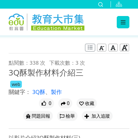
:::
跳到主要內容
:::
點閱數：338 次
下載次數：3 次
3Q酥製作材料介紹三
web
關鍵字：
3Q酥
、
製作
0
0
收藏
問題回報
檢舉
加入追蹤
以影片介紹3Q酥製作材料(三)。