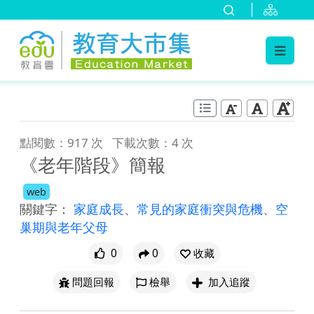
:::
跳到主要內容
:::
點閱數：917 次
下載次數：4 次
《老年階段》簡報
web
關鍵字：
家庭成長
、
常見的家庭衝突與危機
、
空
巢期與老年父母
0
0
收藏
問題回報
檢舉
加入追蹤