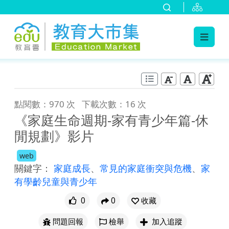
:::
跳到主要內容
:::
點閱數：970 次
下載次數：16 次
《家庭生命週期-家有青少年篇-休
閒規劃》影片
web
關鍵字：
家庭成長
、
常見的家庭衝突與危機
、
家
有學齡兒童與青少年
0
0
收藏
問題回報
檢舉
加入追蹤