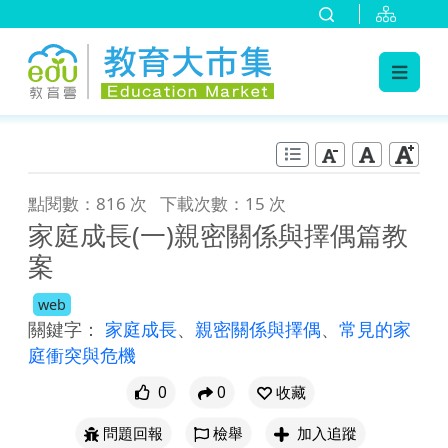
:::
跳到主要內容
:::
點閱數：816 次
下載次數：15 次
家庭成長(一)親密關係與擇偶篇教
案
web
關鍵字：
家庭成長
、
親密關係與擇偶
、
常見的家
庭衝突與危機
0
0
收藏
問題回報
檢舉
加入追蹤