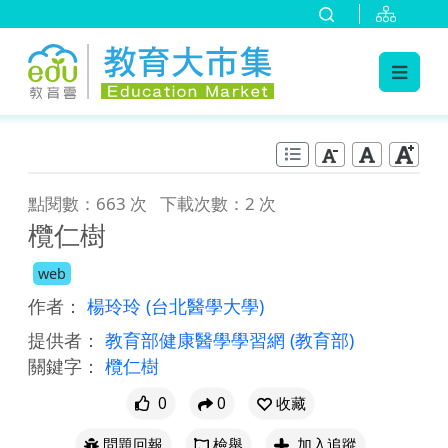
:::
跳到主要內容
:::
點閱數：663 次
下載次數：2 次
欖仁樹
web
作者：
楊玲玲
(台北醫學大學)
提供者：
教育部健康醫學學習網
(教育部)
關鍵字：
欖仁樹
0
0
收藏
問題回報
檢舉
加入追蹤