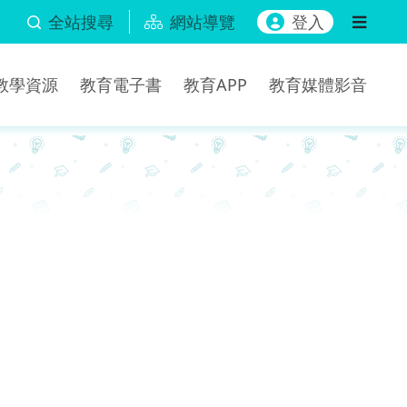
全站搜尋
網站導覽
登入
b教學資源
教育電子書
教育APP
教育媒體影音