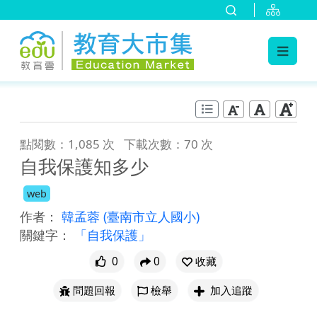
:::
跳到主要內容
:::
點閱數：1,085 次
下載次數：70 次
自我保護知多少
web
作者：
韓孟蓉
(臺南市立人國小)
關鍵字：
「自我保護」
0
0
收藏
問題回報
檢舉
加入追蹤