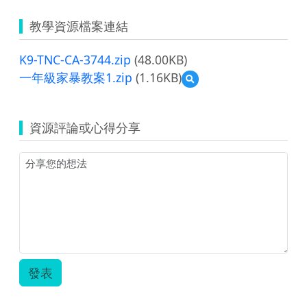
教學資源檔案連結
K9-TNC-CA-3744.zip
(48.00KB)
一年級家暴教案1.zip
(1.16KB)
預
覽
一
年
資源評論或心得分享
級
家
暴
教
案
1.zip
發表