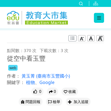
:::
跳到主要內容
:::
點閱數：370 次
下載次數：3 次
從空中看玉豐
web
作者：
黃玉菁
(臺南市玉豐國小)
關鍵字：
植物
、
Google
0
0
收藏
問題回報
檢舉
加入追蹤