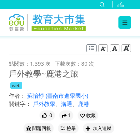
:::
跳到主要內容
:::
點閱數：1,393 次
下載次數：80 次
戶外教學~鹿港之旅
web
作者：
蘇怡靜
(臺南市進學國小)
關鍵字：
戶外教學
、
溝通
、
鹿港
0
1
收藏
問題回報
檢舉
加入追蹤