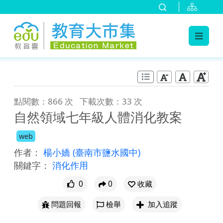
:::
跳到主要內容
:::
點閱數：866 次
下載次數：33 次
自然領域七年級人體消化教案
web
作者：
楊小嬌
(臺南市鹽水國中)
關鍵字：
消化作用
0
0
收藏
問題回報
檢舉
加入追蹤