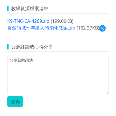
教學資源檔案連結
K9-TNC-CA-4269.zip
(199.00KB)
自然領域七年級人體消化教案.zip
(162.37KB)
預
覽
自
然
資源評論或心得分享
領
域
七
年
級
人
體
消
化
教
案.zip
發表